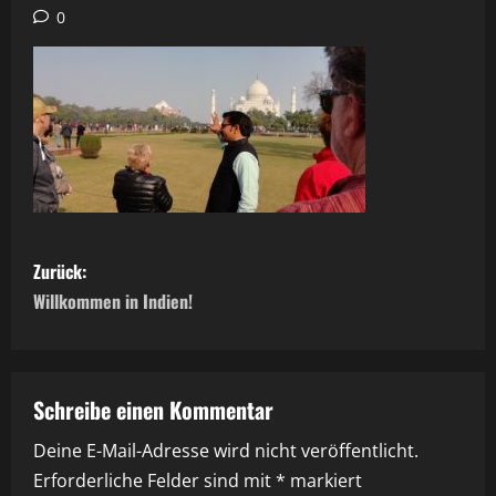
0
B
Zurück:
e
Willkommen in Indien!
i
t
Schreibe einen Kommentar
r
Deine E-Mail-Adresse wird nicht veröffentlicht.
Erforderliche Felder sind mit
*
markiert
a