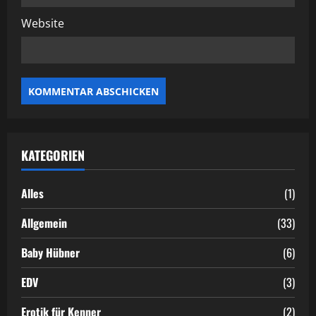
o
Website
n
KATEGORIEN
Alles
(1)
Allgemein
(33)
Baby Hübner
(6)
EDV
(3)
Erotik für Kenner
(2)