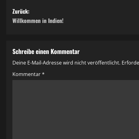
B
Zurück:
Willkommen in Indien!
e
i
t
Schreibe einen Kommentar
r
Deine E-Mail-Adresse wird nicht veröffentlicht.
Erforde
a
Kommentar
*
g
s
n
a