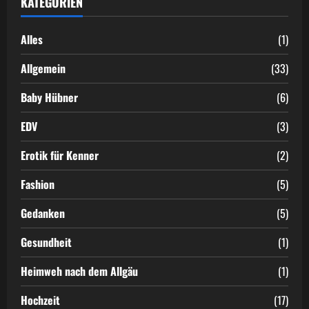
KATEGORIEN
des
Bergdoktors
Alles
(1)
Allgemein
(33)
Baby Hübner
(6)
EDV
(3)
Erotik für Kenner
(2)
Fashion
(5)
Gedanken
(5)
Gesundheit
(1)
Heimweh nach dem Allgäu
(1)
Hochzeit
(17)