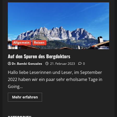
Allgemein
Reisen
Auf den Spuren des Bergdoktors
Dr. Bambi Gonzales
21. Februar 2023
0
Hallo liebe Leserinnen und Leser, im September
2022 haben wir ein paar sehr erholsame Tage in
Going...
Mehr
Mehr erfahren
Informationen
über
Auf
den
Spuren