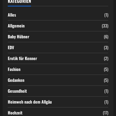
KATEGORIEN
des
Bergdoktors
Alles
(1)
Allgemein
(33)
Baby Hübner
(6)
EDV
(3)
Erotik für Kenner
(2)
Fashion
(5)
Gedanken
(5)
Gesundheit
(1)
Heimweh nach dem Allgäu
(1)
Hochzeit
(17)