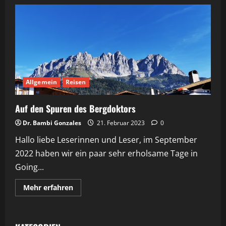
Allgemein
Reisen
Auf den Spuren des Bergdoktors
Dr. Bambi Gonzales
21. Februar 2023
0
Hallo liebe Leserinnen und Leser, im September
2022 haben wir ein paar sehr erholsame Tage in
Going...
Mehr
Mehr erfahren
Informationen
über
Auf
den
Spuren