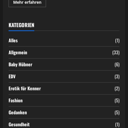
Mehr
Mehr erfahren
Informationen
über
Wellness
für
das
KATEGORIEN
Sprunggelenk:
Hyaluronsäure
Alles
(1)
Allgemein
(33)
Baby Hübner
(6)
EDV
(3)
Erotik für Kenner
(2)
Fashion
(5)
Gedanken
(5)
Gesundheit
(1)